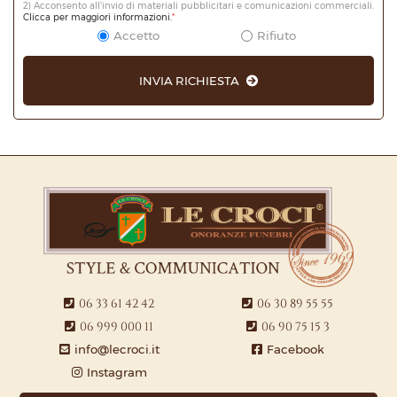
2) Acconsento all'invio di materiali pubblicitari e comunicazioni commerciali.
Clicca per maggiori informazioni.
*
Accetto
Rifiuto
INVIA RICHIESTA
06 33 61 42 42
06 30 89 55 55
06 999 000 11
06 90 75 15 3
info@lecroci.it
Facebook
Instagram